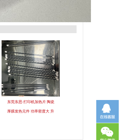
东莞东思-打印机加热片 陶瓷
厚膜发热元件 功率密度大 升
温快